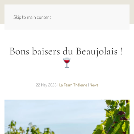
MENU
Skip to main content
Bons baisers du Beaujolais !
22 May 2023
|
La Team Thélème
|
News