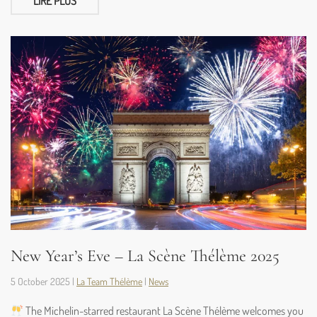
LIRE PLUS
New Year’s Eve – La Scène Thélème 2025
5 October 2025
|
La Team Thélème
|
News
The Michelin-starred restaurant La Scène Thélème welcomes you