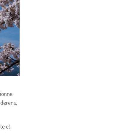
tionne
nderens,
te et