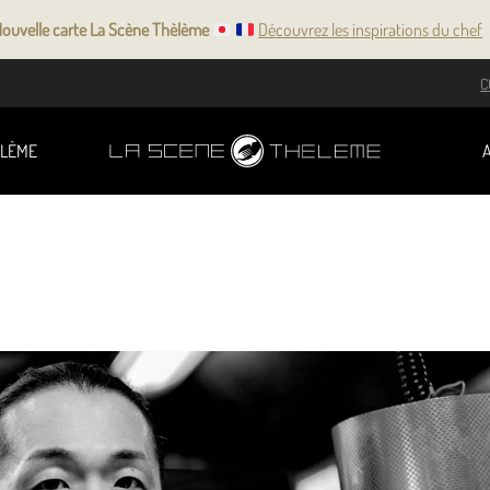
ouvelle carte La Scène Thèlème
Découvrez les inspirations du chef
C
ÉLÈME