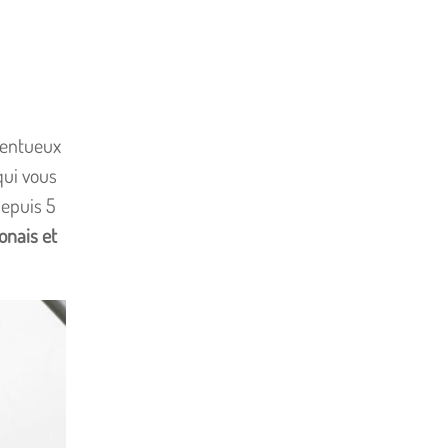
alentueux
qui vous
depuis 5
ponais et