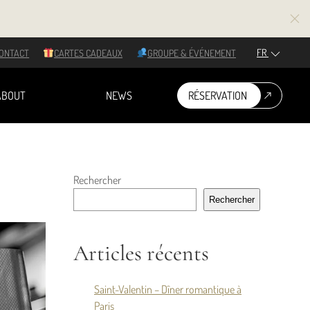
FR
ONTACT
CARTES CADEAUX
GROUPE & ÉVÉNEMENT
ABOUT
NEWS
RÉSERVATION
Rechercher
Rechercher
Articles récents
Saint-Valentin – Dîner romantique à
Paris