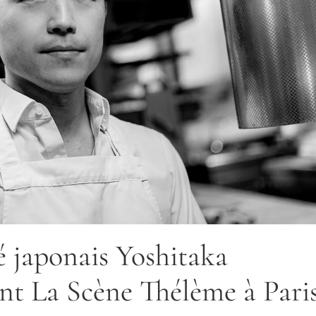
é japonais Yoshitaka
nt La Scène Thélème à Pari