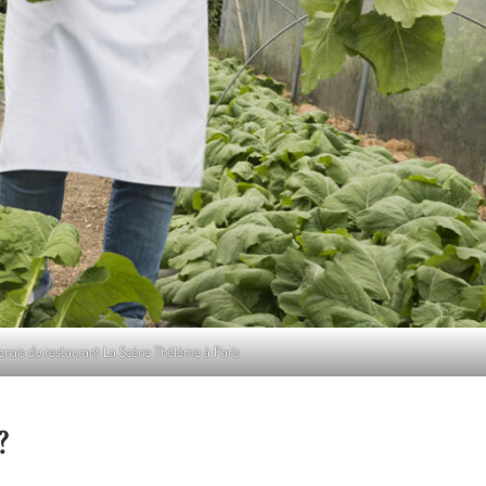
aponais du restaurant La Scène Thélème à Paris
?